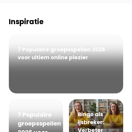
Inspiratie
7 Populaire groepsspellen 2026
voor ultiem online plezier
7 Populaire
Bingo als
ijsbreker:
groepsspellen
Verbeter