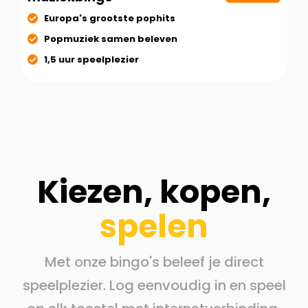
Europa's grootste pophits
Popmuziek samen beleven
1,5 uur speelplezier
Kiezen, kopen,
spelen
Met onze bingo's beleef je direct
speelplezier. Log eenvoudig in en speel