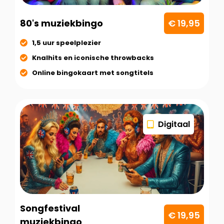
80's muziekbingo
€ 19,95
1,5 uur speelplezier
Knalhits en iconische throwbacks
Online bingokaart met songtitels
Digitaal
Songfestival
€ 19,95
muziekbingo