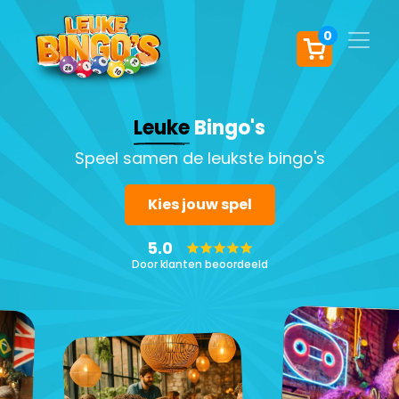
0
Leuke
Bingo's
Speel samen de leukste bingo's
Kies jouw spel
5.0
Door klanten beoordeeld