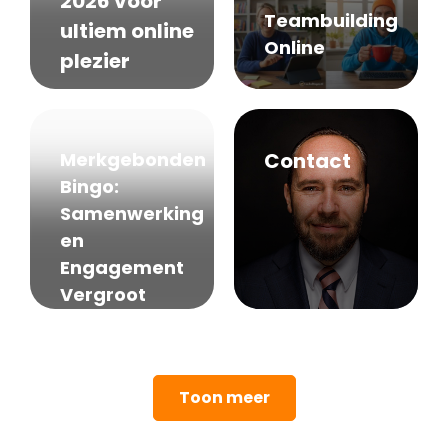
2026 voor
Teambuilding
ultiem online
Online
plezier
Merkgebonden
Contact
Bingo:
Samenwerking
en
Engagement
Vergroot
Toon meer