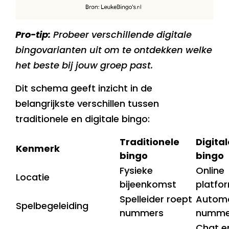
Pro-tip:
Probeer verschillende digitale
bingovarianten uit om te ontdekken welke
het beste bij jouw groep past.
Dit schema geeft inzicht in de
belangrijkste verschillen tussen
traditionele en digitale bingo:
Traditionele
Digital
Kenmerk
bingo
bingo
Fysieke
Online
Locatie
bijeenkomst
platfo
Spelleider roept
Automa
Spelbegeleiding
nummers
numme
Chat e