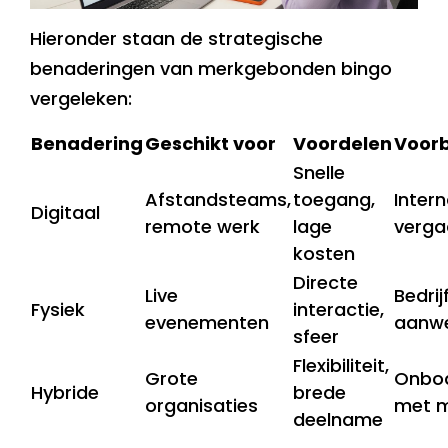
Hieronder staan de strategische
benaderingen van merkgebonden bingo
vergeleken:
Benadering
Geschikt voor
Voordelen
Voorb
Snelle
Afstandsteams,
toegang,
Intern
Digitaal
remote werk
lage
verga
kosten
Directe
Live
Bedri
Fysiek
interactie,
evenementen
aanwe
sfeer
Flexibiliteit,
Grote
Onbo
Hybride
brede
organisaties
met m
deelname