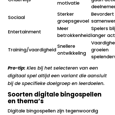
motivatie
deelneme
Sterker
Bevordert
Sociaal
groepsgevoel
samenwer
Meer
Spelers bl
Entertainment
betrokkenheid
langer act
Vaardigh
Snellere
Training/vaardigheid
groeien
ontwikkeling
spelender
Pro-tip:
Kies bij het selecteren van een
digitaal spel altijd een variant die aansluit
bij de specifieke doelgroep en leerdoelen.
Soorten digitale bingospellen
en thema’s
Digitale bingospellen zijn tegenwoordig