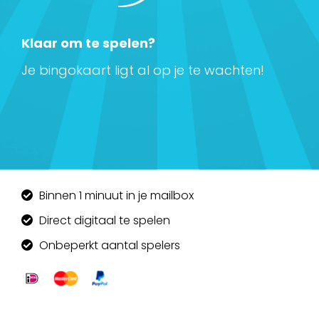
Klaar om te spelen?
No
Je bingokaart ligt al op je te wachten!
W
di
Binnen 1 minuut in je mailbox
Direct digitaal te spelen
Onbeperkt aantal spelers