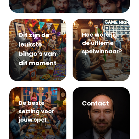
Dit zijn de
Hoe word jij
de ultieme
leukste
spelwinnaar?
bingo’s van
dit moment
De beste
Contact
setting voor
jouw spel